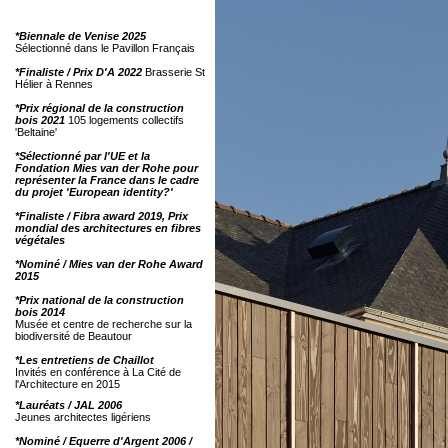
*Biennale de Venise 2025
Sélectionné dans le Pavillon Français
*Finaliste / Prix D'A 2022
Brasserie St
Hélier à Rennes
*Prix régional de la construction
bois 2021
105 logements collectifs
'Beltaine'
*Sélectionné par l'UE et la
Fondation Mies van der Rohe pour
représenter la France dans le cadre
du projet 'European identity?'
*Finaliste / Fibra award 2019, Prix
mondial des architectures en fibres
végétales
*Nominé / Mies van der Rohe Award
2015
*Prix national de la construction
bois 2014
Musée et centre de recherche sur la
biodiversité de Beautour
*Les entretiens de Chaillot
Invités en conférence à La Cité de
l'Architecture en 2015
*Lauréats / JAL 2006
Jeunes architectes ligériens
*Nominé / Equerre d'Argent 2006 /