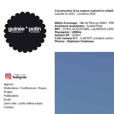
Construction d'un espace culturel et créatif,
Lauréat en 2021 - Livraison 2025
Maître d’ouvrage
: Ville de Plescop /AMO :
Architecte mandataire
: Guinée*Potin
BET
: OTEIS, ACOUSTIBEL, LAURENCE LER
Paysagiste : URBAe
Surface SP
: 1200m²
Coût travaux H.T.
: 4,1M €HT (compris scéno 
Photos : Stéphane Chalmeau
Agence
Distinctions / Conférences / Expos
Projets
Publications
Ecrits
Liens web : confs vidéos expos
Contact