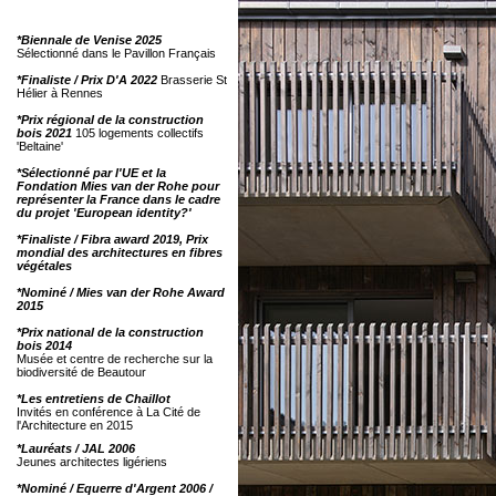
*Biennale de Venise 2025
Sélectionné dans le Pavillon Français
*Finaliste / Prix D'A 2022
Brasserie St
Hélier à Rennes
*Prix régional de la construction
bois 2021
105 logements collectifs
'Beltaine'
*Sélectionné par l'UE et la
Fondation Mies van der Rohe pour
représenter la France dans le cadre
du projet 'European identity?'
*Finaliste / Fibra award 2019, Prix
mondial des architectures en fibres
végétales
*Nominé / Mies van der Rohe Award
2015
*Prix national de la construction
bois 2014
Musée et centre de recherche sur la
biodiversité de Beautour
*Les entretiens de Chaillot
Invités en conférence à La Cité de
l'Architecture en 2015
*Lauréats / JAL 2006
Jeunes architectes ligériens
*Nominé / Equerre d'Argent 2006 /