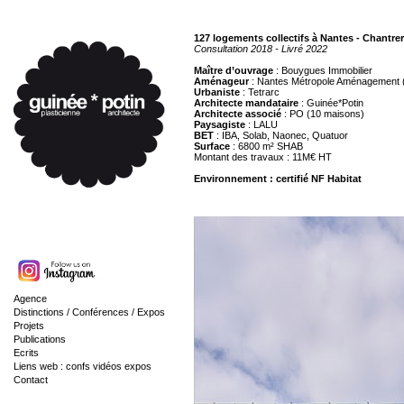
127 logements collectifs à Nantes - Chantrer
Consultation 2018 - Livré 2022
Maître d’ouvrage
: Bouygues Immobilier
Aménageur
: Nantes Métropole Aménagement
Urbaniste
: Tetrarc
Architecte mandataire
: Guinée*Potin
Architecte associé
: PO (10 maisons)
Paysagiste
: LALU
BET
: IBA, Solab, Naonec, Quatuor
Surface
: 6800 m² SHAB
Montant des travaux : 11M€ HT
Environnement : certifié NF Habitat
Agence
Distinctions / Conférences / Expos
Projets
Publications
Ecrits
Liens web : confs vidéos expos
Contact