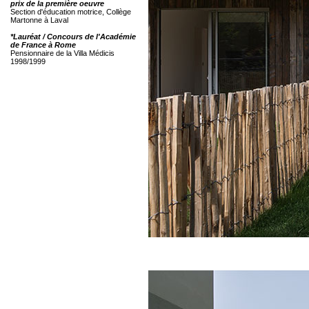
prix de la première oeuvre
Section d'éducation motrice, Collège
Martonne à Laval
*Lauréat / Concours de l'Académie
de France à Rome
Pensionnaire de la Villa Médicis
1998/1999