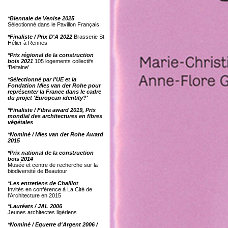
*Biennale de Venise 2025
Sélectionné dans le Pavillon Français
*Finaliste / Prix D'A 2022
Brasserie St
Hélier à Rennes
*Prix régional de la construction
bois 2021
105 logements collectifs
'Beltaine'
*Sélectionné par l'UE et la
Fondation Mies van der Rohe pour
représenter la France dans le cadre
du projet 'European identity?'
*Finaliste / Fibra award 2019, Prix
mondial des architectures en fibres
végétales
*Nominé / Mies van der Rohe Award
2015
*Prix national de la construction
bois 2014
Musée et centre de recherche sur la
biodiversité de Beautour
*Les entretiens de Chaillot
Invités en conférence à La Cité de
l'Architecture en 2015
*Lauréats / JAL 2006
Jeunes architectes ligériens
*Nominé / Equerre d'Argent 2006 /